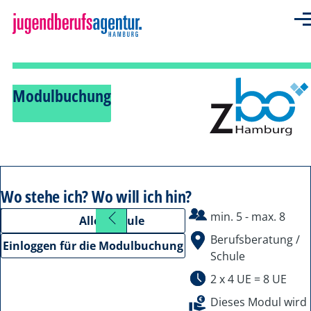
Direkt zum Inhalt
Me
Modulbuchung
Wo stehe ich? Wo will ich hin?
min.
5
- max.
8
10
Alle Module
Grades:
Standort
Berufsberatung /
Einloggen für die Modulbuchung
Schule
Zeit
2 x 4 UE = 8 UE
Dieses Modul wird